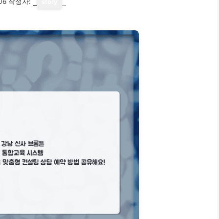
06
작성자:
story