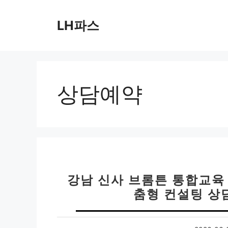
컨
텐
LH파스
츠
로
건
너
뛰
상담예약
기
강남 신사 브롬튼 통합교육 
춤형 컨설팅 상