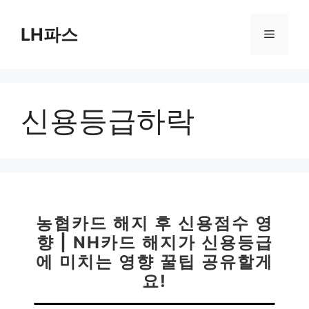
컨
텐
LH파스
메
츠
로
뉴
건
너
신용등급하락
뛰
기
농협카드 해지 후 신용점수 영
향 | NH카드 해지가 신용등급
에 미치는 영향 꿀팁 공유할게
요!