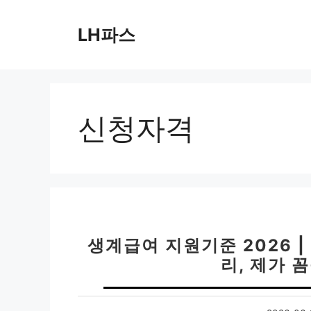
컨
텐
LH파스
츠
로
건
너
뛰
신청자격
기
생계급여 지원기준 2026 
리, 제가 