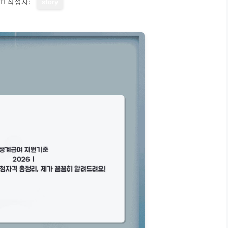
11
작성자:
story