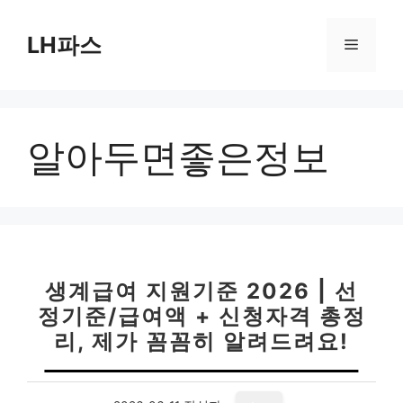
컨
텐
LH파스
메
츠
로
뉴
건
너
알아두면좋은정보
뛰
기
생계급여 지원기준 2026 | 선
정기준/급여액 + 신청자격 총정
리, 제가 꼼꼼히 알려드려요!