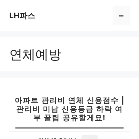
컨
텐
LH파스
메
츠
로
뉴
건
너
연체예방
뛰
기
아파트 관리비 연체 신용점수 |
관리비 미납 신용등급 하락 여
부 꿀팁 공유할게요!