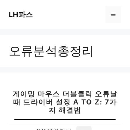
컨
텐
LH파스
메
츠
로
뉴
건
너
오류분석총정리
뛰
기
게이밍 마우스 더블클릭 오류날
때 드라이버 설정 A TO Z: 7가
지 해결법