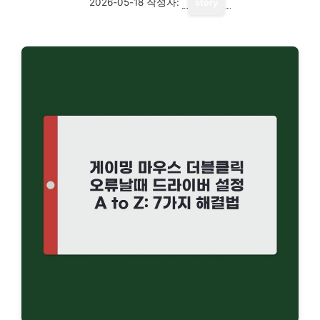
2026-05-18
작성자:
story