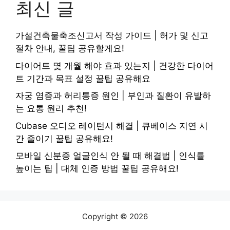
최신 글
가설건축물축조신고서 작성 가이드 | 허가 및 신고
절차 안내, 꿀팁 공유할게요!
다이어트 몇 개월 해야 효과 있는지 | 건강한 다이어
트 기간과 목표 설정 꿀팁 공유해요
자궁 염증과 허리통증 원인 | 부인과 질환이 유발하
는 요통 원리 추천!
Cubase 오디오 레이턴시 해결 | 큐베이스 지연 시
간 줄이기 꿀팁 공유해요!
모바일 신분증 얼굴인식 안 될 때 해결법 | 인식률
높이는 팁 | 대체 인증 방법 꿀팁 공유해요!
Copyright © 2026