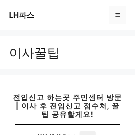
컨
텐
LH파스
메
츠
로
뉴
건
너
이사꿀팁
뛰
기
전입신고 하는곳 주민센터 방문
| 이사 후 전입신고 접수처, 꿀
팁 공유할게요!