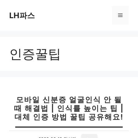
컨
텐
LH파스
메
츠
로
뉴
건
너
인증꿀팁
뛰
기
모바일 신분증 얼굴인식 안 될
때 해결법 | 인식률 높이는 팁 |
대체 인증 방법 꿀팁 공유해요!