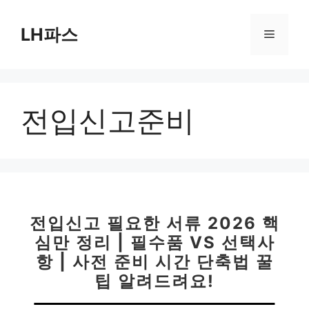
컨
텐
LH파스
메
츠
로
뉴
건
너
전입신고준비
뛰
기
전입신고 필요한 서류 2026 핵
심만 정리 | 필수품 VS 선택사
항 | 사전 준비 시간 단축법 꿀
팁 알려드려요!