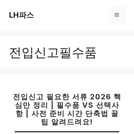
컨
텐
LH파스
메
츠
로
뉴
건
너
전입신고필수품
뛰
기
전입신고 필요한 서류 2026 핵
심만 정리 | 필수품 VS 선택사
항 | 사전 준비 시간 단축법 꿀
팁 알려드려요!