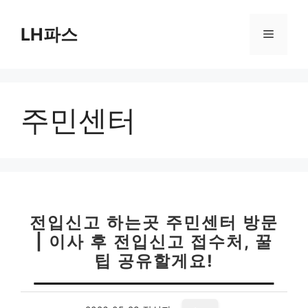
컨
텐
LH파스
메
츠
로
뉴
건
너
주민센터
뛰
기
전입신고 하는곳 주민센터 방문
| 이사 후 전입신고 접수처, 꿀
팁 공유할게요!