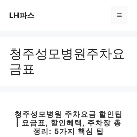
컨
텐
LH파스
메
츠
로
뉴
건
너
청주성모병원주차요
뛰
기
금표
청주성모병원 주차요금 할인팁
| 요금표, 할인혜택, 주차장 총
정리: 5가지 핵심 팁