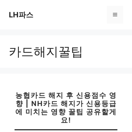
컨
텐
LH파스
메
츠
로
뉴
건
너
카드해지꿀팁
뛰
기
농협카드 해지 후 신용점수 영
향 | NH카드 해지가 신용등급
에 미치는 영향 꿀팁 공유할게
요!