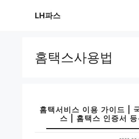
컨
텐
LH파스
츠
로
건
너
뛰
홈택스사용법
기
홈택서비스 이용 가이드 | 
스 | 홈택스 인증서 