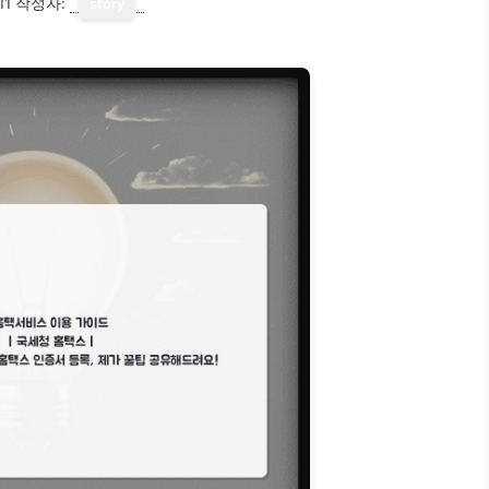
11
작성자:
story