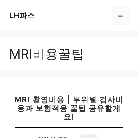
컨
텐
LH파스
메
츠
로
뉴
건
너
MRI비용꿀팁
뛰
기
MRI 촬영비용 | 부위별 검사비
용과 보험적용 꿀팁 공유할게
요!