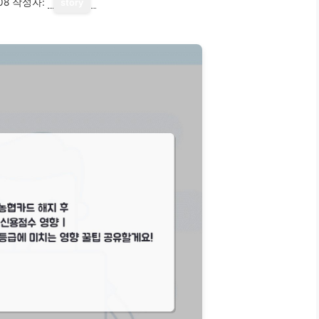
08
작성자:
story