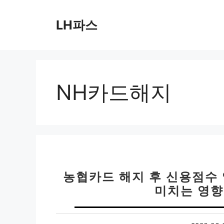
컨
텐
LH파스
츠
로
건
너
뛰
NH카드해지
기
농협카드 해지 후 신용점수 
미치는 영향