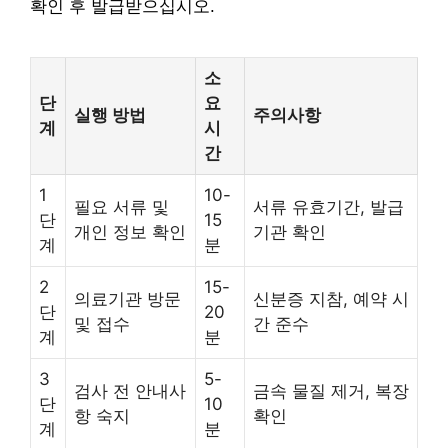
확인 후 발급받으십시오.
소
단
요
실행 방법
주의사항
계
시
간
1
10-
필요 서류 및
서류 유효기간, 발급
단
15
개인 정보 확인
기관 확인
계
분
2
15-
의료기관 방문
신분증 지참, 예약 시
단
20
및 접수
간 준수
계
분
3
5-
검사 전 안내사
금속 물질 제거, 복장
단
10
항 숙지
확인
계
분