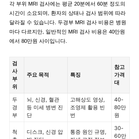
각 부위 MRI 검사에는 평균 20분에서 60분 정도의
시간이 소요되며, 환자의 상태나 검사 범위에 따라
달라질 수 있습니다. 두경부 MRI 검사 비용은 병원
마다 다르지만, 일반적인 MRI 검사 비용은 40만원
에서 80만원 사이입니다.
검
참고
사
주요 목적
특징
가격
부
대
위
두
뇌, 신경, 혈관
고해상도 영상,
40-
경
등 미세 병변 진
조영제 활용 빈
80만
부
단
번
원
30-
척
디스크, 신경 압
통증 원인 규명,
60만