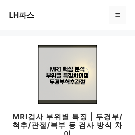
컨
텐
LH파스
메
츠
로
뉴
건
너
뛰
기
MRI검사 부위별 특징 | 두경부/
척추/관절/복부 등 검사 방식 차
이