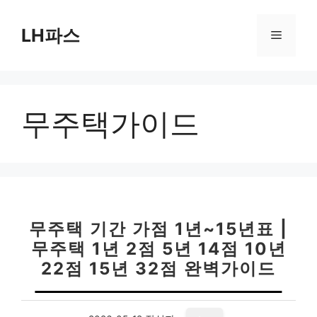
컨
텐
LH파스
메
츠
로
뉴
건
너
무주택가이드
뛰
기
무주택 기간 가점 1년~15년표 |
무주택 1년 2점 5년 14점 10년
22점 15년 32점 완벽가이드