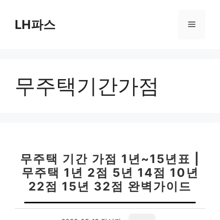
컨
텐
LH파스
메
츠
로
뉴
건
너
무주택기간가점
뛰
기
무주택 기간 가점 1년~15년표 |
무주택 1년 2점 5년 14점 10년
22점 15년 32점 완벽가이드