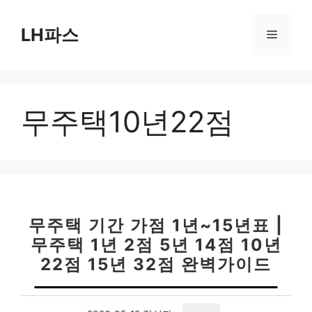
컨
텐
LH파스
메
츠
로
뉴
건
너
무주택10년22점
뛰
기
무주택 기간 가점 1년~15년표 |
무주택 1년 2점 5년 14점 10년
22점 15년 32점 완벽가이드