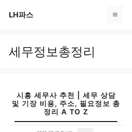
컨
텐
LH파스
메
츠
로
뉴
건
너
세무정보총정리
뛰
기
시흥 세무사 추천 | 세무 상담
및 기장 비용, 주소, 필요정보 총
정리 A TO Z