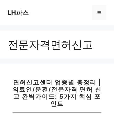
컨
텐
LH파스
메
츠
로
뉴
건
너
전문자격면허신고
뛰
기
면허신고센터 업종별 총정리 |
의료인/운전/전문자격 면허 신
고 완벽가이드: 5가지 핵심 포
인트